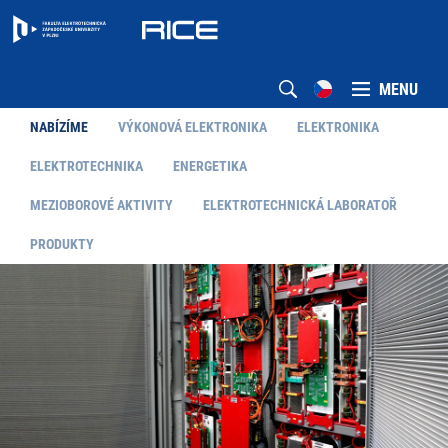
MENU
NABÍZÍME
VÝKONOVÁ ELEKTRONIKA
ELEKTRONIKA
ELEKTROTECHNIKA
ENERGETIKA
MEZIOBOROVÉ AKTIVITY
ELEKTROTECHNICKÁ LABORATOŘ
PRODUKTY