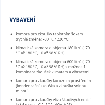
VYBAVENÍ
komora pro zkoušky teplotním šokem
(rychlá změna: –80 °C / 220 °C)
klimatická komora o objemu 180 litrů (–70
°C až 180 °C, 10 až 98 % RH)
klimatická komora o objemu 600 litrů (–70
°C až 180 °C, 10 až 98 % RH) s možností
kombinace zkoušek klimatem a vibracemi
komora pro zkoušky korozním prostředím
(kondenzační zkouška a zkouška solnou
mlhou)
komora pro zkoušky vlivu škodlivých emisí
(až 4 plyny – Cl2, SO2, NOx, H2S)