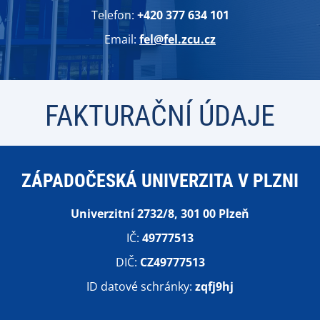
Telefon:
+420 377 634 101
Email:
fel@fel.zcu.cz
FAKTURAČNÍ ÚDAJE
ZÁPADOČESKÁ UNIVERZITA V PLZNI
Univerzitní 2732/8, 301 00 Plzeň
IČ:
49777513
DIČ:
CZ49777513
ID datové schránky:
zqfj9hj