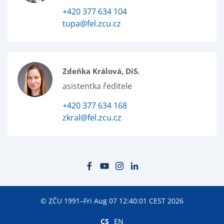
+420 377 634 104
tupa@fel.zcu.cz
Zdeňka Králová, DiS.
asistentka ředitele
+420 377 634 168
zkral@fel.zcu.cz
© ZČU 1991–Fri Aug 07 12:40:01 CEST 2026
CS
EN