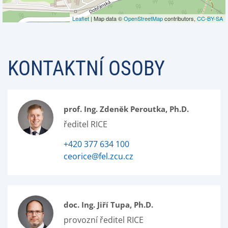
Leaflet
| Map data ©
OpenStreetMap
contributors,
CC-BY-SA
KONTAKTNÍ OSOBY
prof. Ing. Zdeněk Peroutka, Ph.D.
ředitel RICE
+420 377 634 100
ceorice@fel.zcu.cz
doc. Ing. Jiří Tupa, Ph.D.
provozní ředitel RICE