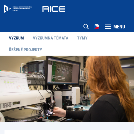
MENU
VÝZKUM
VÝZKUMNÁ TÉMATA
TÝMY
ŘEŠENÉ PROJEKTY