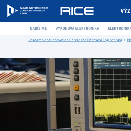
VÝZ
NABÍZÍME
VÝKONOVÁ ELEKTRONIKA
ELEKTRONIK
Research and Innovation Centre for Electrical Engineering
N