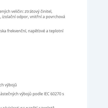
ých veličin: ztrátový činitel,
, izolační odpor, vnitřní a povrchová
iska frekvenční, napěťové a teplotní
ých výbojů
stečných výbojů podle IEC 60270 s