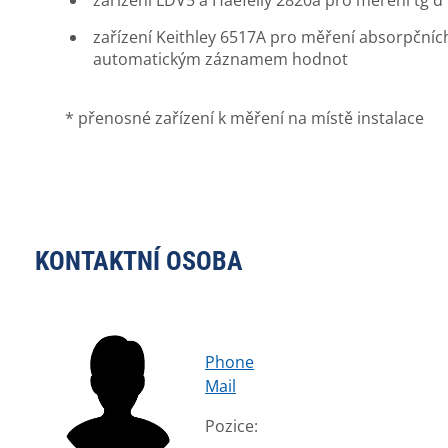
zařízení LDV5 a Haefelly 2820a pro měření tg d v
zařízení Keithley 6517A pro měření absorpčníc
automatickým záznamem hodnot
* přenosné zařízení k měření na místě instalace
KONTAKTNÍ OSOBA
Phone
Mail
Pozice: