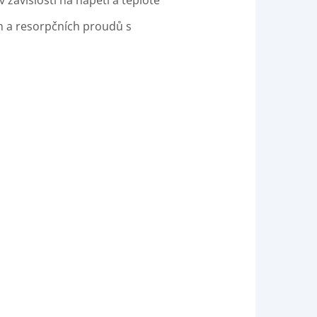
 závislosti na napětí a teplotě
h a resorpčních proudů s