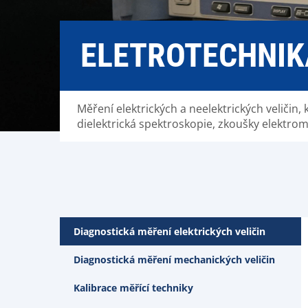
ELETROTECHNIK
Měření elektrických a neelektrických veličin, 
dielektrická spektroskopie, zkoušky elektrom
Diagnostická měření elektrických veličin
Diagnostická měření mechanických veličin
Kalibrace měřící techniky