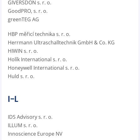
GIVERSDON s. r. o.
GoodPRO, s. r. o.
greenTEG AG
HBP měřicí technika s. r. o.
Herrmann Ultraschalltechnik GmbH & Co. KG
HIWIN s. r. o.
Holík International s. r. o.
Honeywell International s. r. o.
Huld s. r. o.
I–L
IDS Advisory s. r. o.
ILLUM s. r. o.
Innoscience Europe NV