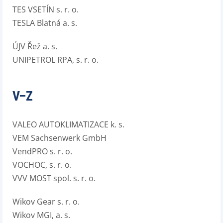
TES VSETÍN s. r. o.
TESLA Blatná a. s.
ÚJV Řež a. s.
UNIPETROL RPA, s. r. o.
V–Z
VALEO AUTOKLIMATIZACE k. s.
VEM Sachsenwerk GmbH
VendPRO s. r. o.
VOCHOC, s. r. o.
VVV MOST spol. s. r. o.
Wikov Gear s. r. o.
Wikov MGI, a. s.