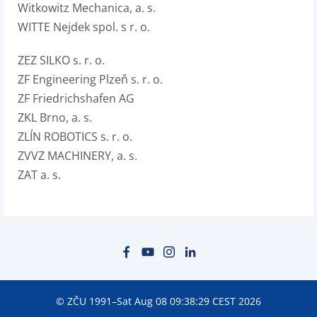
Witkowitz Mechanica, a. s.
WITTE Nejdek spol. s r. o.
ZEZ SILKO s. r. o.
ZF Engineering Plzeň s. r. o.
ZF Friedrichshafen AG
ZKL Brno, a. s.
ZLÍN ROBOTICS s. r. o.
ZVVZ MACHINERY, a. s.
ZAT a. s.
© ZČU 1991–Sat Aug 08 09:38:29 CEST 2026