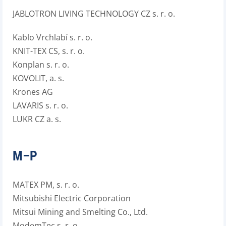
JABLOTRON LIVING TECHNOLOGY CZ s. r. o.
Kablo Vrchlabí s. r. o.
KNIT-TEX CS, s. r. o.
Konplan s. r. o.
KOVOLIT, a. s.
Krones AG
LAVARIS s. r. o.
LUKR CZ a. s.
M–P
MATEX PM, s. r. o.
Mitsubishi Electric Corporation
Mitsui Mining and Smelting Co., Ltd.
ModemTec s. r. o.