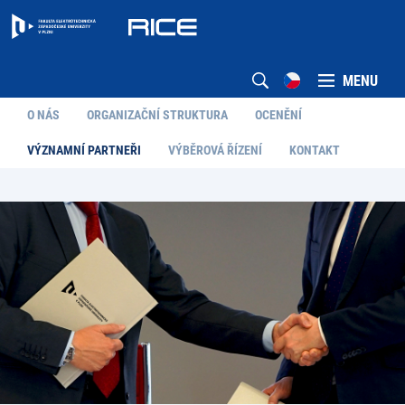
MENU
O NÁS
ORGANIZAČNÍ STRUKTURA
OCENĚNÍ
VÝZNAMNÍ PARTNEŘI
VÝBĚROVÁ ŘÍZENÍ
KONTAKT