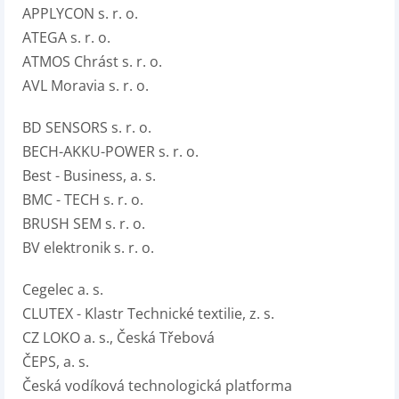
APPLYCON s. r. o.
ATEGA s. r. o.
ATMOS Chrást s. r. o.
AVL Moravia s. r. o.
BD SENSORS s. r. o.
BECH-AKKU-POWER s. r. o.
Best - Business, a. s.
BMC - TECH s. r. o.
BRUSH SEM s. r. o.
BV elektronik s. r. o.
Cegelec a. s.
CLUTEX - Klastr Technické textilie, z. s.
CZ LOKO a. s., Česká Třebová
ČEPS, a. s.
Česká vodíková technologická platforma