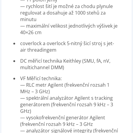
— rychlost šití je možné za chodu plynule
regulovat a dosahuje až 1000 stehů za
minutu
— maximální velikost jednotlivých výšivek je
40×26 cm
coverlock a overlock 5-nitný šicí stroj s jet-
air threadingem
DC měřicí technika Keithley (SMU, fA, nV,
multichannel DMM)
VF Měřicí technika:
— RLC metr Agilent (frekvenční rozsah 1
MHz – 3 GHz)
— spektrální analyzátor Agilent s tracking
generátorem (frekvenční rozsah 9 kHz – 3
GHz)
— vysokofrekvenční generátor Agilent
(frekvenční rozsah 9 kHz – 3 GHz
— analyzátor signálové integrity (frekvenční