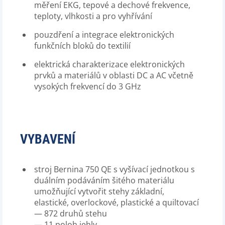
měření EKG, tepové a dechové frekvence,
teploty, vlhkosti a pro vyhřívání
pouzdření a integrace elektronických
funkčních bloků do textilií
elektrická charakterizace elektronických
prvků a materiálů v oblasti DC a AC včetně
vysokých frekvencí do 3 GHz
VYBAVENÍ
stroj Bernina 750 QE s vyšívací jednotkou s
duálním podáváním šitého materiálu
umožňující vytvořit stehy základní,
elastické, overlockové, plastické a quiltovací
— 872 druhů stehu
— 11 poloh jehly