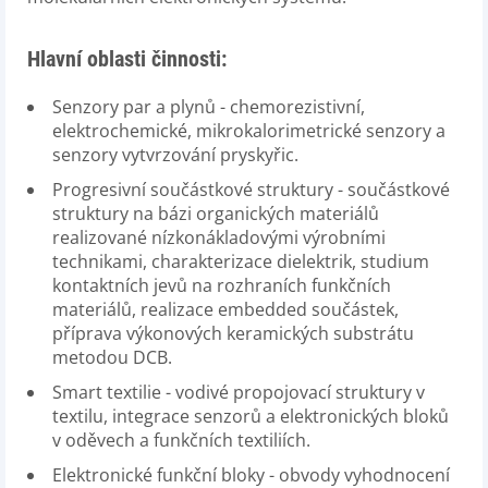
Hlavní oblasti činnosti:
Senzory par a plynů - chemorezistivní,
elektrochemické, mikrokalorimetrické senzory a
senzory vytvrzování pryskyřic.
Progresivní součástkové struktury - součástkové
struktury na bázi organických materiálů
realizované nízkonákladovými výrobními
technikami, charakterizace dielektrik, studium
kontaktních jevů na rozhraních funkčních
materiálů, realizace embedded součástek,
příprava výkonových keramických substrátu
metodou DCB.
Smart textilie - vodivé propojovací struktury v
textilu, integrace senzorů a elektronických bloků
v oděvech a funkčních textiliích.
Elektronické funkční bloky - obvody vyhodnocení