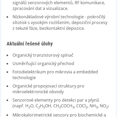
signálů senzorových elementů, RF komunikace,
zpracování dat a vizualizace.
Nízkonákladové výrobní technologie - pokročilý
sítotisk s vysokým rozlišením, depoziční procesy
z tekuté fáze, bezkontaktní depozice.
Aktuální řešené úlohy
Organický tranzistorový spínač
Usměrňující organický přechod
Fotodielektrikum pro mikrovia a embedded
technologie
Organické propojovací struktury pro
mikroelektronické obvody
Senzorové elementy pro detekci par a plynů
(např. H
O, C
H
OH, CH
COCH
, COCl
, NH
, NO
)
2
2
5
3
3
2
3
2
Mikrokalorimetrické senzory pro biochemické a