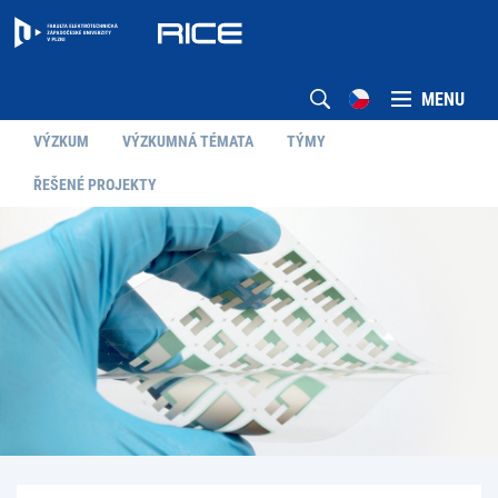
MENU
VÝZKUM
VÝZKUMNÁ TÉMATA
TÝMY
ŘEŠENÉ PROJEKTY