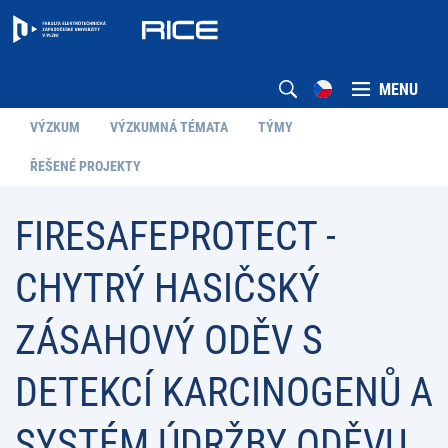
MENU
VÝZKUM
VÝZKUMNÁ TÉMATA
TÝMY
ŘEŠENÉ PROJEKTY
FIRESAFEPROTECT -
CHYTRÝ HASIČSKÝ
ZÁSAHOVÝ ODĚV S
DETEKCÍ KARCINOGENŮ A
SYSTÉM ÚDRŽBY ODĚVU