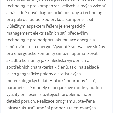
technologie pro kompenzaci velkých jalových výkonů
a následně nové diagnostické postupy a technologie
pro pokročilou údržbu prvků a komponent sítí.
Důležitým aspektem řešení je energetický
management elektrizačních sítí, především
technologie pro podporu akumulace energie a
směrování toku energie. Vyvinuté softwarové služby
pro energetické komunity umožní optimalizovat
skladbu komunity jak z hlediska výrobních a
spotřebních charakteristik členů, tak i na základě
jejich geografické polohy a statistických
meteorologických dat. Hluboké neuronové sítě,
parametrické modely nebo jádrové modely budou
využity při řešení složitějších problémů, např.
detekci poruch. Realizace programu „otevřená
infrastruktura“ umožní podporu talentovaných