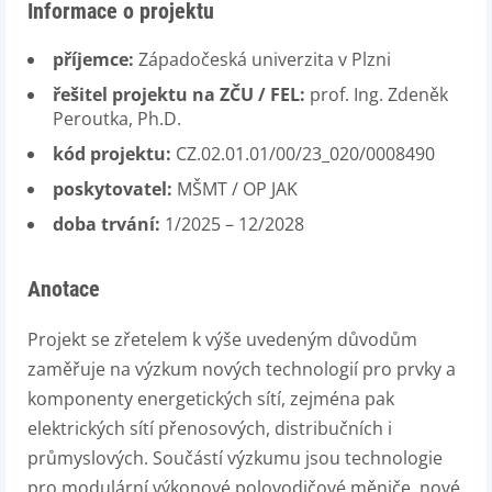
Informace o projektu
příjemce:
Západočeská univerzita v Plzni
řešitel projektu na ZČU / FEL:
prof. Ing. Zdeněk
Peroutka, Ph.D.
kód projektu:
CZ.02.01.01/00/23_020/0008490
poskytovatel:
MŠMT / OP JAK
doba trvání:
1/2025 – 12/2028
Anotace
Projekt se zřetelem k výše uvedeným důvodům
zaměřuje na výzkum nových technologií pro prvky a
komponenty energetických sítí, zejména pak
elektrických sítí přenosových, distribučních i
průmyslových. Součástí výzkumu jsou technologie
pro modulární výkonové polovodičové měniče, nové