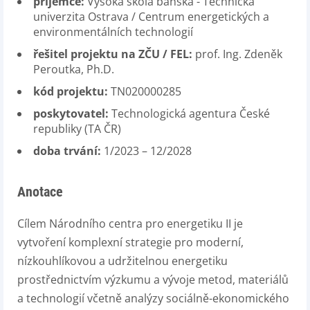
příjemce:
Vysoká škola báňská - Technická
univerzita Ostrava / Centrum energetických a
environmentálních technologií
řešitel projektu na ZČU / FEL:
prof. Ing. Zdeněk
Peroutka, Ph.D.
kód projektu:
TN020000285
poskytovatel:
Technologická agentura České
republiky (TA ČR)
doba trvání:
1/2023 – 12/2028
Anotace
Cílem Národního centra pro energetiku II je
vytvoření komplexní strategie pro moderní,
nízkouhlíkovou a udržitelnou energetiku
prostřednictvím výzkumu a vývoje metod, materiálů
a technologií včetně analýzy sociálně-ekonomického