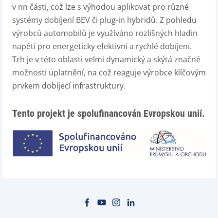
v nn části, což lze s výhodou aplikovat pro různé
systémy dobíjení BEV či plug-in hybridů. Z pohledu
výrobců automobilů je využíváno rozlišných hladin
napětí pro energeticky efektivní a rychlé dobíjení.
Trh je v této oblasti velmi dynamický a skýtá značné
možnosti uplatnění, na což reaguje výrobce klíčovým
prvkem dobíjecí infrastruktury.
Tento projekt je spolufinancován Evropskou unií.