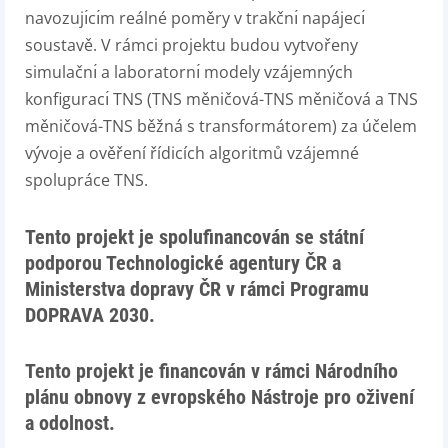
navozujı́cı́m reálné poměry v trakčnı́ napájecı́
soustavě. V rámci projektu budou vytvořeny
simulačnı́ a laboratornı́ modely vzájemných
konfiguracı́ TNS (TNS měničová-TNS měničová a TNS
měničová-TNS běžná s transformátorem) za účelem
vývoje a ověření řídicích algoritmů vzájemné
spolupráce TNS.
Tento projekt je spolufinancován se státní
podporou Technologické agentury ČR a
Ministerstva dopravy ČR v rámci Programu
DOPRAVA 2030.
Tento projekt je financován v rámci Národního
plánu obnovy z evropského Nástroje pro oživení
a odolnost.