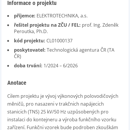
Informace o projektu
příjemce:
ELEKTROTECHNIKA, a.s.
řešitel projektu na ZČU / FEL:
prof. Ing. Zdeněk
Peroutka, Ph.D.
kód projektu:
CL01000137
poskytovatel:
Technologická agentura ČR (TA
ČR)
doba trvání:
1/2024 – 6/2026
Anotace
Cı́lem projektu je vývoj výkonových polovodičových
měničů, pro nasazenı́ v trakčnı́ch napájecı́ch
stanicı́ch (TNS) 25 kV/50 Hz uzpůsobených pro
instalaci do kontejneru a výroba funkčního vzorku
zařízení. Funkčnı́ vzorek bude podroben zkouškám