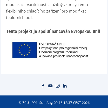
modifikací tvařitelnosti a užitný vzor systému
flexibilního chladícího zařízení pro modifikaci
teplotních polí.
Tento projekt je spolufinancován Evropskou unií
© ZČU 1991–Sun Aug 09 16:12:37 CEST 2026