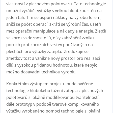
vlastností v plechovém polotovaru. Tato technologie
umožní vyrábět výtažky s velkou hloubkou stěn na
jeden tah. Tím se uspoří náklady na výrobu forem,
sníží se počet operací, zkrátí se výrobní čas, ušetří
mezioperační manipulace a náklady a energie. Zlepší
se korozivzdornost dílů, díky zabránění vzniku
poruch protikorozních vrstev používaných na
plechách pro výtažky zatepla. Zredukuje se
zmetkovitost a vznikne nový prostor pro realizaci
dílů s vysokou přidanou hodnotou, které nebylo
možno dosavadní technikou vyrobit.
Konkrétním výstupem projektu bude ověřené
technologie hlubokého tažení zatepla z plechových
polotovarů s lokálně modifikovanou tvařitelností,
dále prototyp v podobě tvarově komplikovaného
výtažku vyrobeného pomocí technologie s lokální