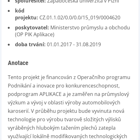
spoluřešitel:
Západočeská univerzita v Plzni
kód
projektu:
CZ.01.1.02/0.0/0.0/15_019/0004620
poskytovatel:
Ministerstvo průmyslu a obchodu
(OP PIK Aplikace)
doba trvání:
01.01.2017 - 31.08.2019
Anotace
Tento projekt je financován z Operačního programu
Podnikání a inovace pro konkurenceschopnost,
podprogram APLIKACE a je zaměřen na průmyslový
výzkum a vývoj v oblasti výroby automobilových
karoserií. V průběhu projektu bude vyvinuta nová
technologie pro výrobu tvarově složitých výlisků
vyráběných hlubokým tažením plechů zatepla
využívající lokálně modifikovaných technologických