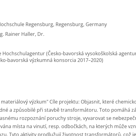
Hochschule Regensburg, Regensburg, Germany
ng. Rainer Haller, Dr.
e Hochschulagentur (Česko-bavorská vysokoškolská agentur
sko-bavorská výzkumná konsorcia 2017–2020)
ateriálový výzkum" Cíle projektu: Objasnit, které chemicko-
vhodné a způsobilé při stavbě transformátoru. Toto pomáhá
včasnému rozpoznání poruchy stroje, vyvarovat se nebezpe
vána místa na vinutí, resp. odbočkách, na kterých může vzn
 Tyto aktivity prodlužují životnost transformátorů, což je