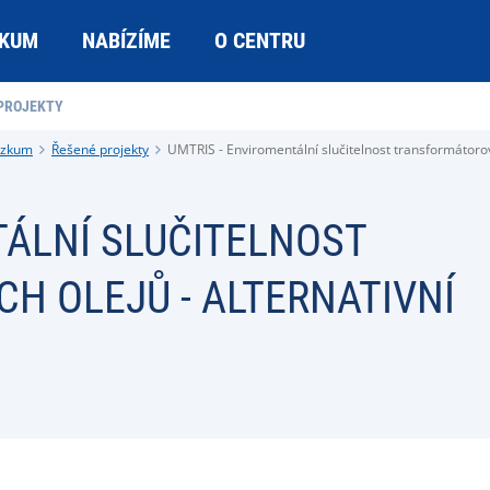
KUM
NABÍZÍME
O CENTRU
PROJEKTY
ýzkum
Řešené projekty
UMTRIS - Enviromentální slučitelnost transformátorový
TÁLNÍ SLUČITELNOST
 OLEJŮ - ALTERNATIVNÍ