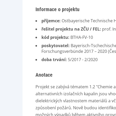
Informace o projektu
příjemce:
Ostbayerische Technische 
řešitel projektu na ZČU / FEL:
prof. I
kód projektu:
BTHA-FV-10
poskytovatel:
Bayerisch-Tschechisch
Forschungsverbünde 2017 – 2020 (Če
doba trvání:
5/2017 - 2/2020
Anotace
Projekt se zabývá tématem 1.2 "Chemie a m
alternativních izolačních kapalin jsou 
dielektrických vlastnostem materiálů a 
způsobení požárů. Nově budou identifiko
možných výpadků během aktivního provozu.