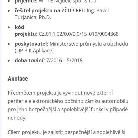
příjemce:
WITTE Nejdek, spol. s r. o.
řešitel projektu na ZČU / FEL:
Ing. Pavel
Turjanica, Ph.D.
kód
projektu:
CZ.01.1.02/0.0/0.0/15_019/0004368
poskytovatel:
Ministerstvo průmyslu a obchodu
(OP PIK Aplikace)
doba trvání:
7/2016 – 5/2018
Anotace
Předmětem projektu je vyvinout nové externí
periferie elektronického bočního zámku automobilu
pro jeho bezpečnější a spolehlivější funkci v případě
nehody.
Cílem projektu je zajistit bezpečnější a spolehlivější