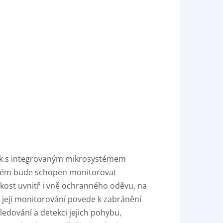
blek s integrovaným mikrosystémem
ystém bude schopen monitorovat
hkost uvnitř i vně ochranného oděvu, na
 její monitorování povede k zabránění
edování a detekci jejich pohybu,