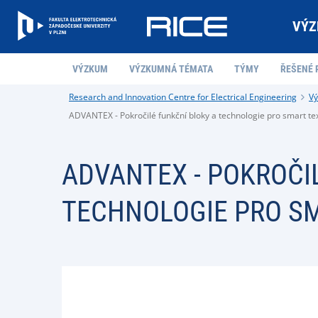
VÝZ
VÝZKUM
VÝZKUMNÁ TÉMATA
TÝMY
ŘEŠENÉ 
Research and Innovation Centre for Electrical Engineering
V
ADVANTEX - Pokročilé funkční bloky a technologie pro smart tex
ADVANTEX - POKROČI
TECHNOLOGIE PRO SM