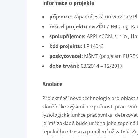
Informace o projektu
příjemce:
Západočeská univerzita v Pl
řešitel projektu na ZČU / FEL:
Ing. R
spolupříjemce:
APPLYCON, s. r. o., Holí
kód projektu:
LF 14043
poskytovatel:
MŠMT (program EUREK
doba trvání:
03/2014 – 12/2017
Anotace
Projekt řeší nové technologie pro oblast
sloužící ke zvýšení bezpečnosti pracov
fyziologické funkce pracovníka, detekova
jejímž základě bude určena jeho tepelná 
tepelného stresu a popálení uživatelů. Z