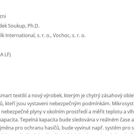
zni
adek Soukup, Ph.D.
k International, s. r. o., Vochoc, s. r. o.
A LF)
 smart textilií a nový výrobek, kterým je chytrý zásahový o
níků, kteří jsou vystaveni nebezpečným podmínkám. Mikros
t nebezpečné plyny v okolním prostředí a měřit teplotu a vl
kapacita. Tepelná kapacita bude sledována v reálném čase a
ejména pro ochranu hasičů, bude vyvinut např. systém pro sl