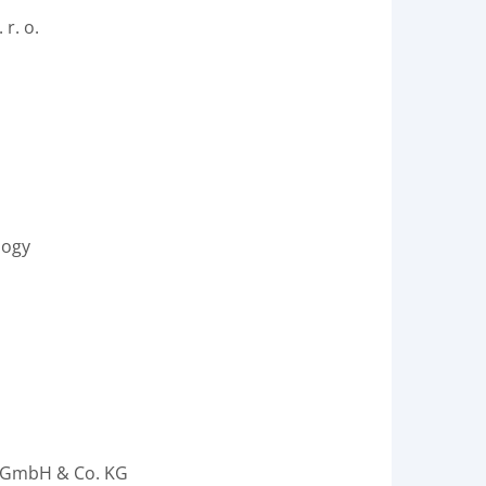
r. o.
logy
k GmbH & Co. KG