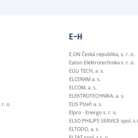
E–H
E.ON Česká republika, s. r. o.
Eaton Elektrotechnika s. r. o.
EGU TECH, a. s.
ELCERAM a. s.
ELCOM, a. s.
ELEKTROTECHNIKA, a. s.
r. o.
ELIS Plzeň a. s.
Elpro - Energo s. r. o.
ELSO PHILIPS SERVICE spol. s r
ELTODO, a. s.
ELZAT spol. s r. o.