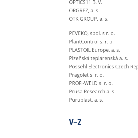
OPTICS11 B. V.
ORGREZ, a. s.
OTK GROUP, a. s.
PEVEKO, spol. s r. o.
PlantControl s. r. o.
PLASTOIL Europe, a. s.
Plzeňská teplárenská a. s.
Possehl Electronics Czech Repu
Pragolet s. r. o.
PROFI-WELD s. r. o.
Prusa Research a. s.
Puruplast, a. s.
V–Z