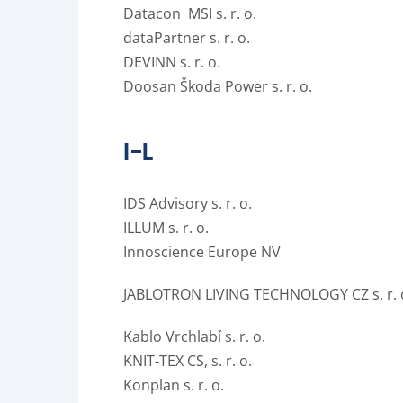
Datacon MSI s. r. o.
dataPartner s. r. o.
DEVINN s. r. o.
Doosan Škoda Power s. r. o.
I–L
IDS Advisory s. r. o.
ILLUM s. r. o.
Innoscience Europe NV
JABLOTRON LIVING TECHNOLOGY CZ s. r. 
Kablo Vrchlabí s. r. o.
KNIT-TEX CS, s. r. o.
Konplan s. r. o.