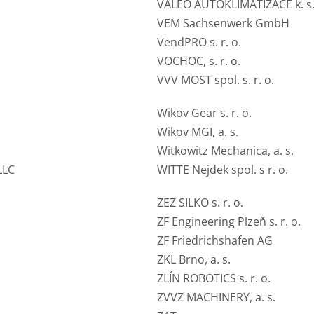
VALEO AUTOKLIMATIZACE k. s
VEM Sachsenwerk GmbH
VendPRO s. r. o.
VOCHOC, s. r. o.
VVV MOST spol. s. r. o.
Wikov Gear s. r. o.
Wikov MGI, a. s.
Witkowitz Mechanica, a. s.
LLC
WITTE Nejdek spol. s r. o.
ZEZ SILKO s. r. o.
ZF Engineering Plzeň s. r. o.
ZF Friedrichshafen AG
ZKL Brno, a. s.
ZLÍN ROBOTICS s. r. o.
ZVVZ MACHINERY, a. s.