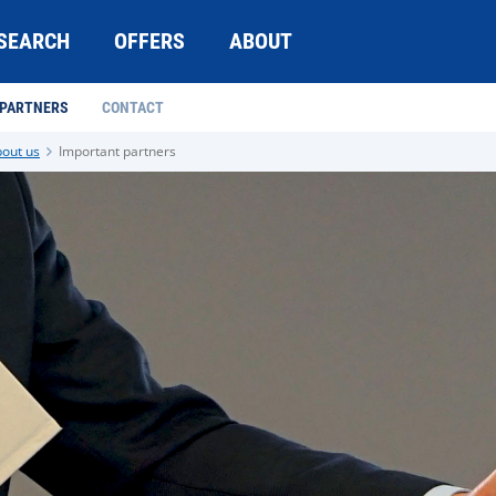
SEARCH
OFFERS
ABOUT
 PARTNERS
CONTACT
out us
Important partners