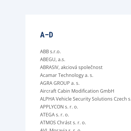
A–D
ABB s.r.o.
ABEGU, a.s.
ABRASIV, akciová společnost
Acamar Technology a. s.
AGRA GROUP a. s.
Aircraft Cabin Modification GmbH
ALPHA Vehicle Security Solutions Czech s. 
APPLYCON s. r. o.
ATEGA s. r. o.
ATMOS Chrást s. r. o.
AVL Moravia s. r. o.