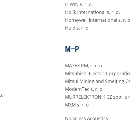
HIWIN s. r. o.
Holík International s. r. o.
Honeywell International s. r. o
Huld s. r. o.
M–P
MATEX PM, s. r. o.
Mitsubishi Electric Corporati
Mitsui Mining and Smelting Co.
ModemTec s. r. o.
o.
MURRELEKTRONIK CZ spol. s r
MXM s. r. o
Noiseless Acoustics