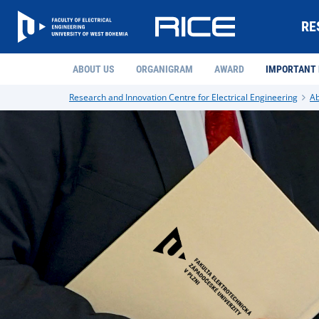
RE
ABOUT US
ORGANIGRAM
AWARD
IMPORTANT
Research and Innovation Centre for Electrical Engineering
Ab