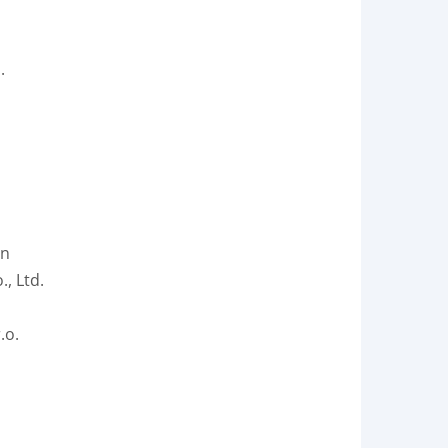
.
on
, Ltd.
.o.