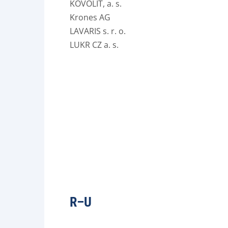
KOVOLIT, a. s.
Krones AG
LAVARIS s. r. o.
LUKR CZ a. s.
R–U