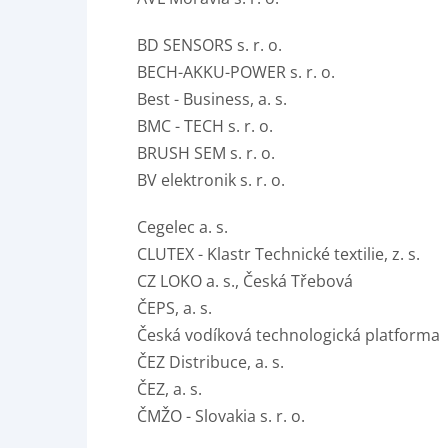
BD SENSORS s. r. o.
BECH-AKKU-POWER s. r. o.
Best - Business, a. s.
BMC - TECH s. r. o.
BRUSH SEM s. r. o.
BV elektronik s. r. o.
Cegelec a. s.
CLUTEX - Klastr Technické textilie, z. s.
CZ LOKO a. s., Česká Třebová
ČEPS, a. s.
Česká vodíková technologická platforma
ČEZ Distribuce, a. s.
ČEZ, a. s.
ČMŽO - Slovakia s. r. o.