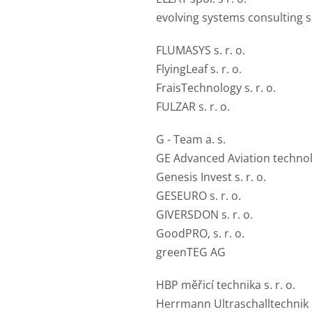
evolving systems consulting s. 
FLUMASYS s. r. o.
FlyingLeaf s. r. o.
FraisTechnology s. r. o.
FULZAR s. r. o.
G - Team a. s.
GE Advanced Aviation techno
Genesis Invest s. r. o.
GESEURO s. r. o.
GIVERSDON s. r. o.
GoodPRO, s. r. o.
greenTEG AG
HBP měřicí technika s. r. o.
Herrmann Ultraschalltechni